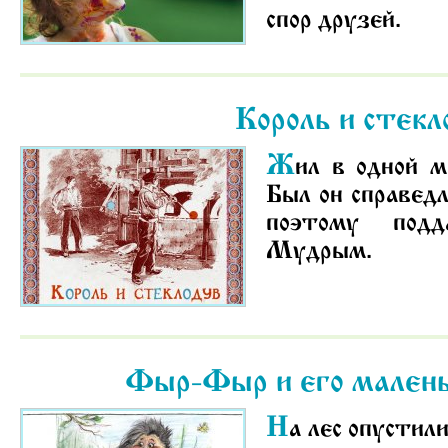
спор друзей.
Король и стекл
Ж
ил в одной м
Был он справед
поэтому подд
Мудрым.
Фыр-Фыр и его малень
Н
а лес опустил