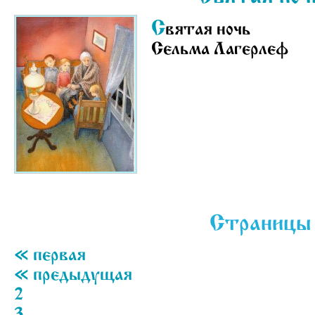
С
вятая ночь
Сельма Лагерлеф
Страницы
« первая
« предыдущая
2
3