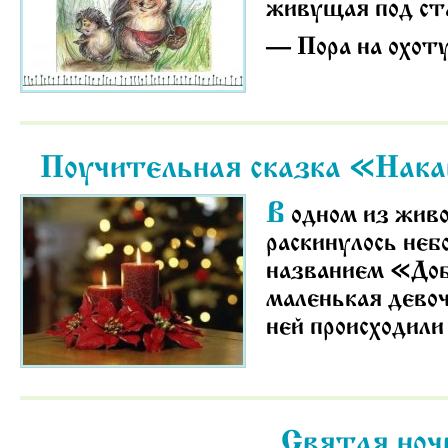
живущая под ста
— Пора на охоту
Поучительная сказка «Нак
В
одном из живо
раскинулось неб
названием «Доб
маленькая девоч
ней происходили
Святая ноч