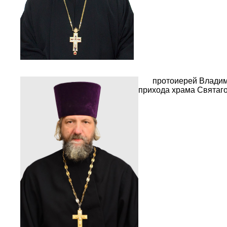
протоиерей Владими
прихода храма Святаго