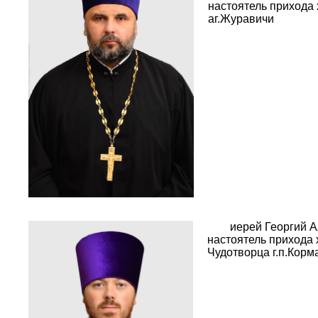
настоятель прихода 
аг.Журавичи
иерей Георгий А
настоятель прихода
Чудотворца г.п.Корм