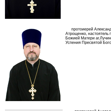
протоиерей Алексан
Атрощенко, настоятель 
Божией Матери аг.Лучин
Успения Пресвятой Бого