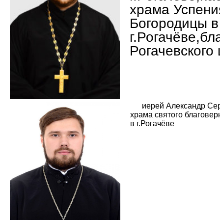
храма Успени
Богородицы в
г.Рогачёве,бл
Рогачевского 
иерей Александр Сер
храма святого благовер
в г.Рогачёве