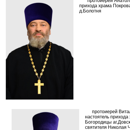
протоиерей Анатол
прихода храма Покров
д.Болотня
протоиерей Витал
настоятель прихода
Богородицы аг.Довск
святителя Николая 