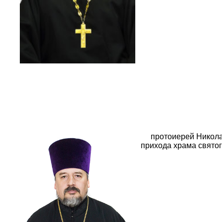
протоиерей Никола
прихода храма святог