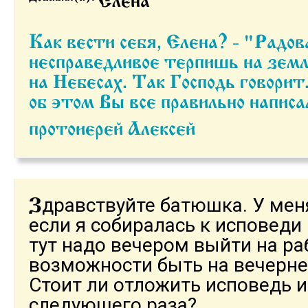
Как вести себя, Елена? - "Радоваться" Ибо, если
несправедливое терпишь на земл
на Небесах. Так Господь говорит
об этом Вы все правильно написа
протоиерей Алексей
дравствуйте батюшка. У мен
З
если я собиралась к исповеди 
тут надо вечером выйти на рабо
возможности быть на вечерне
Стоит ли отложить исповедь и
следующего раза?