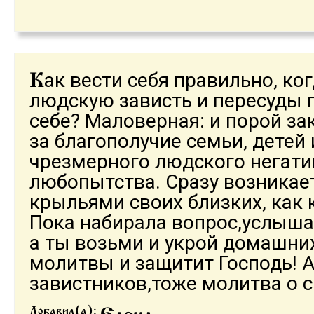
ак вести себя правильно, ко
К
людскую зависть и пересуды 
себе? Маловерная: и порой за
за благополучие семьи, детей
чрезмерного людского негати
любопытства. Сразу возникае
крыльями своих близких, как к
Пока набирала вопрос,услышал
а ты возьми и укрой домашн
молитвы и защитит Господь! А
завистников,тоже молитва о сп
Добавил(а):
Елена