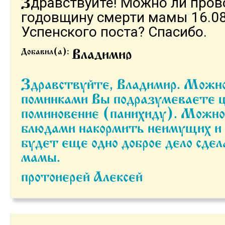
дравствуйте! Можно ли пров
З
годовщину смерти мамы 16.08.
Успенского поста? Спасибо.
Добавил(а):
Владимир
Здравствуйте, Владимир. Можно, если под
поминками Вы подразумеваете ц
поминовение (панихиду). Можно
блюдами накормить неимущих и 
будет еще одно доброе дело сде
мамы.
протоиерей Алексей