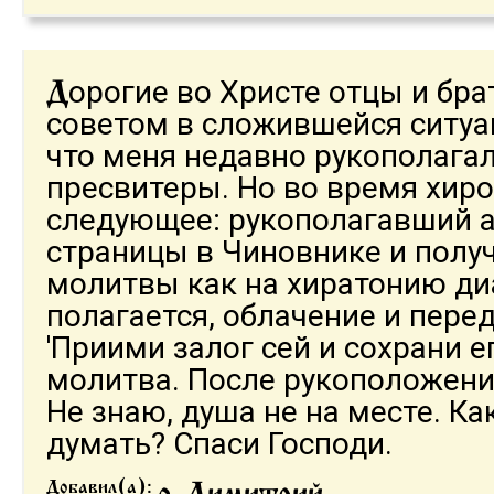
орогие во Христе отцы и бра
Д
советом в сложившейся ситуац
что меня недавно рукополагал
пресвитеры. Но во время хир
следующее: рукополагавший а
страницы в Чиновнике и получ
молитвы как на хиратонию диа
полагается, облачение и пере
'Приими залог сей и сохрани ег
молитва. После рукоположени
Не знаю, душа не на месте. Ка
думать? Спаси Господи.
Добавил(а):
о. Димитрий