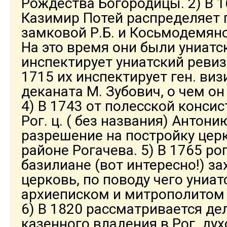
Рождества Богородицы. 2) В 1
Казимир Потей распределяет
замковой Р.Б. и Косьмодемян
На это время они были униатск
инспектирует униатский ревиз
1715 их инспектирует ген. ви
деканата М. Зубович, о чем он
4) В 1743 от полесской конси
Рог. ц. ( без названия) Антон
разрешение на постройку цер
районе Рогачева. 5) В 1765 ро
базилиане (вот интересно!) з
церковь, по поводу чего униа
архиеписком и митрополитом 
6) В 1820 рассматривается де
казенного владения в Рог. ду