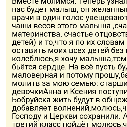
Вместе молимся. Теперь узнал
нас будет малыш, он желанны
врачи в один голос увещеваю
чаши весов этого малыша ,сча
материнства, счастье отцовст
детей) и то,что я по их слова
оставить моих всех детей без
колеблюсь,я хочу малыша,тем
бьётся сердце. На всё пусть б
маловерная и потому прошу,б
молитв за мою семью: старш
девочкиАнна и Ксения поступ
Бобруйска жить будут в общеж
добавляет волнений,молюсь,ч
Господу и Церкви сохранили. 
третий класс пойдёт молюсь,