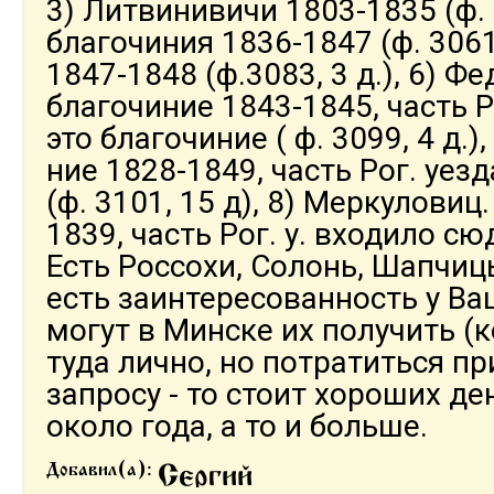
3) Литвинивичи 1803-1835 (ф. 3
благочиния 1836-1847 (ф. 3061,
1847-1848 (ф.3083, 3 д.), 6) Ф
благочиние 1843-1845, часть 
это благочиние ( ф. 3099, 4 д.)
ние 1828-1849, часть Рог. уез
(ф. 3101, 15 д), 8) Меркуловиц
1839, часть Рог. у. входило сюда
Есть Россохи, Солонь, Шапчицы
есть заинтересованность у Ва
могут в Минске их получить (к
туда лично, но потратиться пр
запросу - то стоит хороших де
около года, а то и больше.
Добавил(а):
Сергий