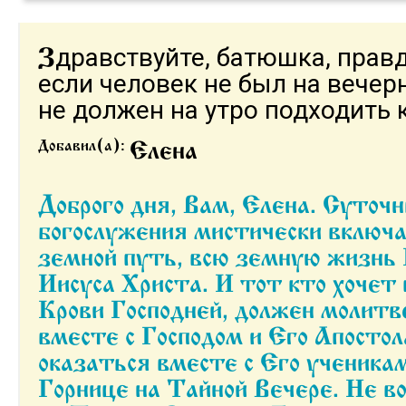
дравствуйте, батюшка, правд
З
если человек не был на вече
не должен на утро подходить 
Добавил(а):
Елена
Доброго дня, Вам, Елена. Суточный круг
богослужения мистически включа
земной путь, всю земную жизнь 
Иисуса Христа. И тот кто хочет
Крови Господней, должен молитв
вместе с Господом и Его Апосто
оказаться вместе с Его ученикам
Горнице на Тайной Вечере. Не в