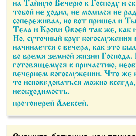
на Тайную Вечерю к Господу и ск
тобой не ходил, не молился не ра
сопереживал, но вот пришел и Т
Тела и Крови Своей так же, как 
Но, суточный круг богослужения
начинается с вечера, как это бы
во время земной жизни Господа.
готовящемуся к причастию, необ
вечернем богослужении. Что же 
то исповедоваться можно всегда,
необходимость.
протоиерей Алексей.
С